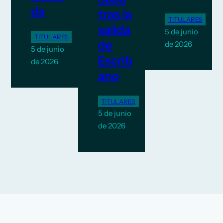
da
tras la
TITULARES
salida
5 de junio
TITULARES
de
de 2026
5 de junio
Escrib
de 2026
ano
TITULARES
5 de junio
de 2026