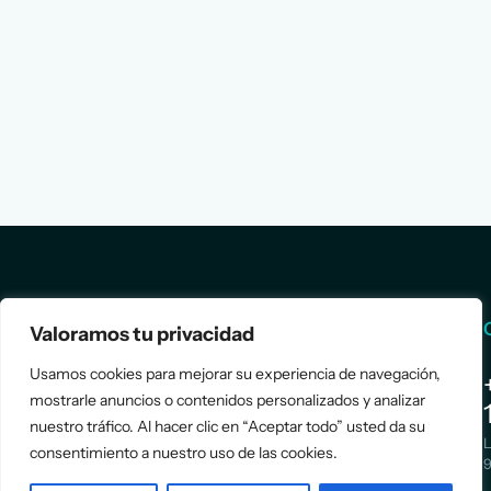
Services
Info
Valoramos tu privacidad
Usamos cookies para mejorar su experiencia de navegación,
Assessment
About Us
mostrarle anuncios o contenidos personalizados y analizar
Positioning
Services
nuestro tráfico. Al hacer clic en “Aceptar todo” usted da su
Strategy
Cases
L
consentimiento a nuestro uso de las cookies.
Asociación
9
Implementation
Blog