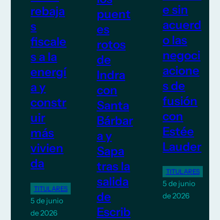
e sin
rebaja
puent
acuerd
s
es
o las
fiscale
rotos
negoci
s a la
de
acione
energí
Indra
s de
a y
con
fusión
constr
Santa
con
uir
Bárbar
Estée
más
a y
Lauder
vivien
Sapa
da
tras la
TITULARES
salida
5 de junio
TITULARES
de
de 2026
5 de junio
Escrib
de 2026