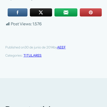
Post Views:
1.576
30 de junio de 2014
AEEF
Published on
by
Categories:
TITULARES