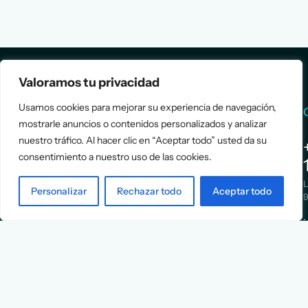
Valoramos tu privacidad
Usamos cookies para mejorar su experiencia de navegación,
Services
Info
mostrarle anuncios o contenidos personalizados y analizar
nuestro tráfico. Al hacer clic en “Aceptar todo” usted da su
Assessment
About Us
consentimiento a nuestro uso de las cookies.
Positioning
Services
Strategy
Cases
L
Personalizar
Rechazar todo
Aceptar todo
Asociación
9
Implementation
Blog
Española
Terms &
de
Conditions
Ejecutivos y
Contact
Financieros