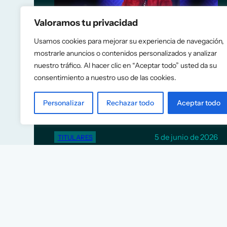
Valoramos tu privacidad
Usamos cookies para mejorar su experiencia de navegación,
mostrarle anuncios o contenidos personalizados y analizar
El FMI recomienda a España
nuestro tráfico. Al hacer clic en “Aceptar todo” usted da su
eliminar las rebajas fiscales a
consentimiento a nuestro uso de las cookies.
la energía y construir más
Personalizar
Rechazar todo
Aceptar todo
vivienda
5 de junio de 2026
TITULARES