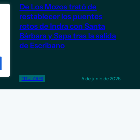
De Los Mozos trató de
restablecer los puentes
rotos de Indra con Santa
Bárbara y Sapa tras la salida
de Escribano
5 de junio de 2026
TITULARES