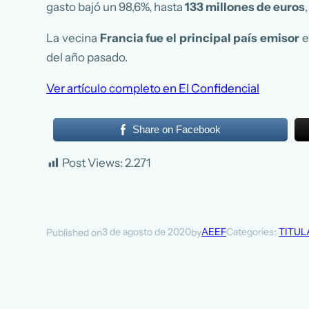
gasto bajó un 98,6%, hasta
133 millones de euros
La vecina
Francia fue el principal país emisor
e
del año pasado.
Ver artículo completo en El Confidencial
Share on Facebook
Post Views:
2.271
3 de agosto de 2020
AEEF
Categories:
TITUL
Published on
by