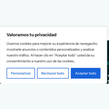
Valoramos tu privacidad
Usamos cookies para mejorar su experiencia de navegación,
mostrarle anuncios o contenidos personalizados y analizar
nuestro tráfico. Al hacer clic en “Aceptar todo” usted da su
consentimiento a nuestro uso de las cookies.
Services
Info
Personalizar
Rechazar todo
Aceptar todo
Assessment
About Us
Positioning
Services
Strategy
Cases
L
Asociación
9
Implementation
Blog
Española
Terms &
de
Conditions