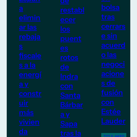
de
bolsa
a
restabl
tras
elimin
ecer
cerrars
ar las
los
e sin
rebaja
puent
acuerd
s
es
o las
fiscale
rotos
negoci
s a la
de
acione
energí
Indra
s de
a y
con
fusión
constr
Santa
con
uir
Bárbar
Estée
más
a y
Lauder
vivien
Sapa
da
tras la
TITULARES