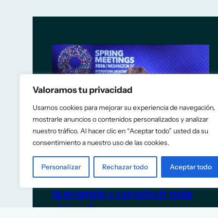
Valoramos tu privacidad
Usamos cookies para mejorar su experiencia de navegación,
mostrarle anuncios o contenidos personalizados y analizar
nuestro tráfico. Al hacer clic en “Aceptar todo” usted da su
consentimiento a nuestro uso de las cookies.
El FMI recomienda a España
Personalizar
Rechazar todo
Aceptar todo
eliminar las rebajas fiscales a
la energía y construir más
vivienda