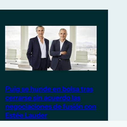
Puig se hunde en bolsa tras
cerrarse sin acuerdo las
negociaciones de fusión con
Estée Lauder