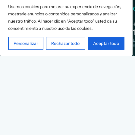
Usamos cookies para mejorar su experiencia de navegación,
Services
Info
mostrarle anuncios o contenidos personalizados y analizar
nuestro tráfico. Al hacer clic en “Aceptar todo” usted da su
Assessment
About Us
consentimiento a nuestro uso de las cookies.
Positioning
Services
Strategy
Cases
L
Personalizar
Rechazar todo
Aceptar todo
Asociación
9
Implementation
Blog
Española
Terms &
de
Conditions
Ejecutivos y
Contact
Financieros
n
X
Facebook
YouTube
Instagram