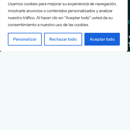
Usamos cookies para mejorar su experiencia de navegación,
mostrarle anuncios o contenidos personalizados y analizar
nuestro tráfico. Al hacer clic en “Aceptar todo” usted da su
Services
Info
consentimiento a nuestro uso de las cookies.
Assessment
About Us
Personalizar
Rechazar todo
Aceptar todo
Positioning
Services
Strategy
Cases
L
Asociación
9
Implementation
Blog
Española
Terms &
de
Conditions
Ejecutivos y
Contact
Financieros
n
X
Facebook
YouTube