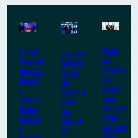
Puig
El FMI
De Los
se
recomi
Mozos
hunde
enda a
trató
en
Españ
de
bolsa
a
restabl
tras
elimin
ecer
cerrars
ar las
los
e sin
rebaja
puent
acuerd
s
es
o las
fiscale