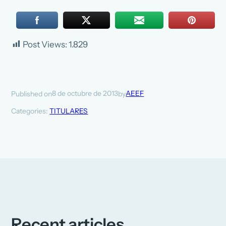
Post Views:
1.829
8 de octubre de 2013
AEEF
Published on
by
Categories:
TITULARES
Recent articles