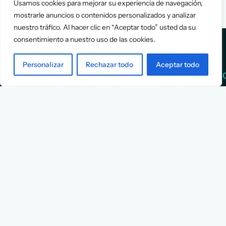
Usamos cookies para mejorar su experiencia de navegación,
mostrarle anuncios o contenidos personalizados y analizar
nuestro tráfico. Al hacer clic en “Aceptar todo” usted da su
consentimiento a nuestro uso de las cookies.
Personalizar
Rechazar todo
Aceptar todo
Services
Info
Assessment
About Us
Positioning
Services
Strategy
Cases
L
Asociación
9
Implementation
Blog
Española
Terms &
de
Conditions
Ejecutivos y
Contact
Financieros