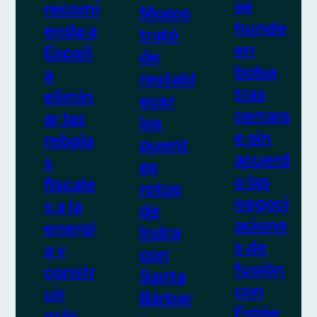
se
recomi
Mozos
hunde
enda a
trató
en
Españ
de
bolsa
a
restabl
tras
elimin
ecer
cerrars
ar las
los
e sin
rebaja
puent
acuerd
s
es
o las
fiscale
rotos
negoci
s a la
de
acione
energí
Indra
s de
a y
con
fusión
constr
Santa
con
uir
Bárbar
Estée
más