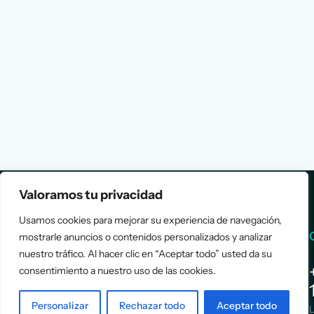
Valoramos tu privacidad
Usamos cookies para mejorar su experiencia de navegación,
Services
Info
mostrarle anuncios o contenidos personalizados y analizar
nuestro tráfico. Al hacer clic en “Aceptar todo” usted da su
consentimiento a nuestro uso de las cookies.
Assessment
About Us
Positioning
Services
Personalizar
Rechazar todo
Aceptar todo
Strategy
Cases
L