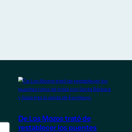
De Los Mozos trató de
restablecer los puentes