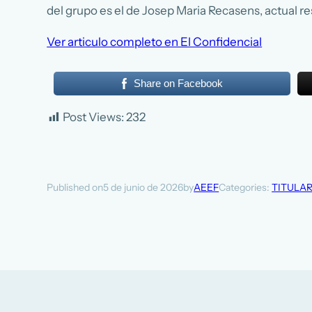
del grupo es el de Josep Maria Recasens, actual r
Ver articulo completo en El Confidencial
Share on Facebook
Post Views:
232
5 de junio de 2026
AEEF
Categories:
TITULA
Published on
by