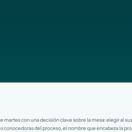
te martes con una decisión clave sobre la mesa: elegir al s
s conocedoras del proceso, el nombre que encabeza la pro