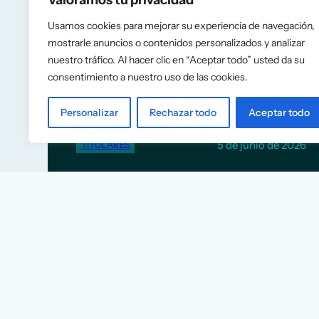
Valoramos tu privacidad
Usamos cookies para mejorar su experiencia de navegación,
El FMI recomienda a España
mostrarle anuncios o contenidos personalizados y analizar
eliminar las rebajas fiscales a
nuestro tráfico. Al hacer clic en “Aceptar todo” usted da su
consentimiento a nuestro uso de las cookies.
la energía y construir más
vivienda
Personalizar
Rechazar todo
Aceptar todo
5 de junio de 2026
TITULARES