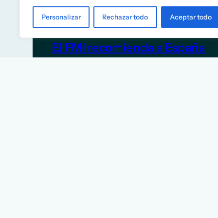
Personalizar
Rechazar todo
Aceptar todo
El FMI recomienda a España
eliminar las rebajas fiscales a
la energía y construir más
vivienda
5 de junio de 2026
TITULARES