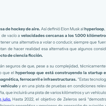
a de hockey de aire.
Así definió Elon Musk al
hyperloop
 de vacío a
velocidades cercanas a los 1.000 kilómetro
tener una alternativa a volar o conducir, siempre que fue
 tratan de hacer realidad esa alternativa que algunos cons
cto de ciencia ficción.
tán seguros de que, pese a su complejidad, técnicament
co que el
hyperloop que está construyendo la startup 
magnética, ferrocarril e infraestructuras.
“Estas tecnologí
 vehículo
y en una pista de pruebas en condiciones relevan
 que incluirá una pista de varios kilómetros y un vehículo
julio.
Hasta 2022, el objetivo de Zeleros será “demostrar
ficiencia energética y presiones de operación de aviación, 