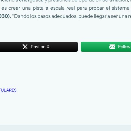
vo es crear una pista a escala real para probar el siste
030).
“Dando los pasos adecuados, puede llegar a ser una r
Post on X
Follow
TULARES