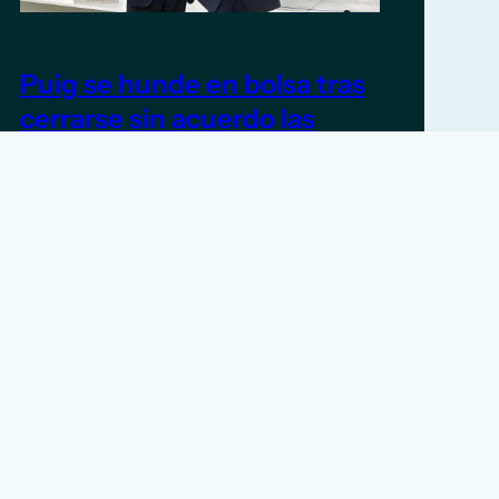
Puig se hunde en bolsa tras
cerrarse sin acuerdo las
negociaciones de fusión con
Estée Lauder
5 de junio de 2026
TITULARES