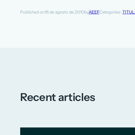
16 de agosto de 2010
AEEF
Categories:
TITU
Published on
by
Recent articles