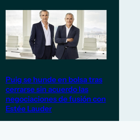
Puig se hunde en bolsa tras
cerrarse sin acuerdo las
negociaciones de fusión con
Estée Lauder
5 de junio de 2026
TITULARES