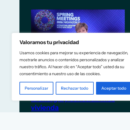
Valoramos tu privacidad
Usamos cookies para mejorar su experiencia de navegación,
mostrarle anuncios o contenidos personalizados y analizar
nuestro tráfico. Al hacer clic en “Aceptar todo” usted da su
consentimiento a nuestro uso de las cookies.
El FMI recomienda a España
eliminar las rebajas fiscales a
Personalizar
Rechazar todo
Aceptar todo
la energía y construir más
vivienda
5 de junio de 2026
TITULARES