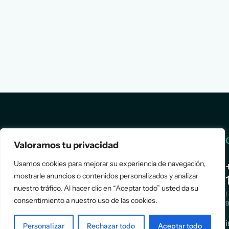
Services
Info
Valoramos tu privacidad
Usamos cookies para mejorar su experiencia de navegación,
Assessment
About Us
mostrarle anuncios o contenidos personalizados y analizar
Positioning
Services
nuestro tráfico. Al hacer clic en “Aceptar todo” usted da su
Strategy
Cases
L
consentimiento a nuestro uso de las cookies.
Asociación
9
Implementation
Blog
Española
Terms &
Personalizar
Rechazar todo
Aceptar todo