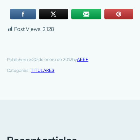
Post Views:
2.128
30 de enero de 2012
AEEF
Published on
by
Categories:
TITULARES