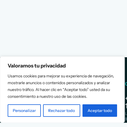
Valoramos tu privacidad
Usamos cookies para mejorar su experiencia de navegación,
mostrarle anuncios o contenidos personalizados y analizar
Services
Info
nuestro tráfico. Al hacer clic en “Aceptar todo” usted da su
consentimiento a nuestro uso de las cookies.
Assessment
About Us
Positioning
Services
Personalizar
Rechazar todo
Aceptar todo
Strategy
Cases
L
Asociación
9
Implementation
Blog
Española