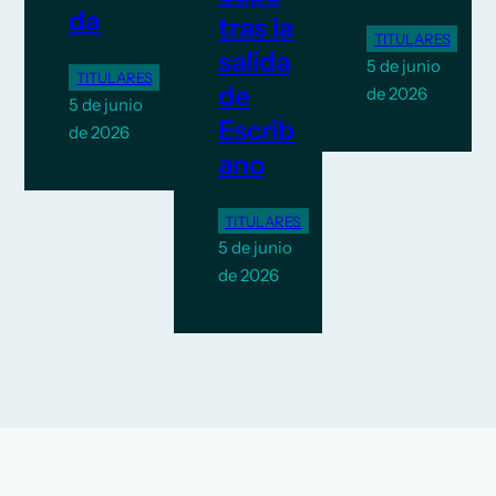
da
tras la
TITULARES
salida
5 de junio
TITULARES
de
de 2026
5 de junio
Escrib
de 2026
ano
TITULARES
5 de junio
de 2026