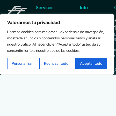
Services
Info
Assessment
About Us
Valoramos tu privacidad
Positioning
Services
Usamos cookies para mejorar su experiencia de navegación,
Strategy
Cases
L
mostrarle anuncios o contenidos personalizados y analizar
Asociación
9
Implementation
Blog
nuestro tráfico. Al hacer clic en “Aceptar todo” usted da su
Española
Terms &
consentimiento a nuestro uso de las cookies.
de
Conditions
Ejecutivos y
Contact
Personalizar
Rechazar todo
Aceptar todo
Financieros
n
X
Facebook
YouTube
Instagram