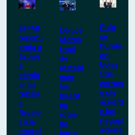
Puig
El FMI
De Los
se
recomi
Mozos
hunde
enda a
trató
en
Españ
de
bolsa
a
restabl
tras
elimin
ecer
cerrars
ar las
los
e sin
rebaja
puent
acuerd
s
es
o las
fiscale
rotos
negoci
s a la
de
acione
energí
Indra