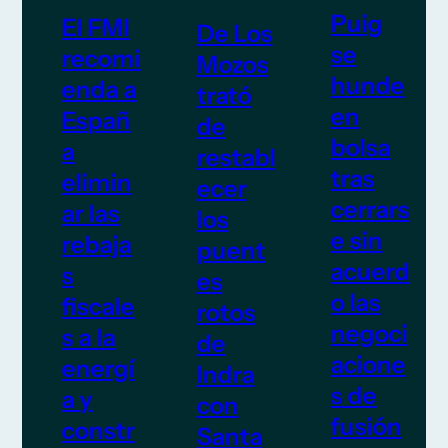
Puig
El FMI
De Los
se
recomi
Mozos
hunde
enda a
trató
en
Españ
de
bolsa
a
restabl
tras
elimin
ecer
cerrars
ar las
los
e sin
rebaja
puent
acuerd
s
es
o las
fiscale
rotos
negoci
s a la
de
acione
energí
Indra
s de
a y
con
fusión
constr
Santa