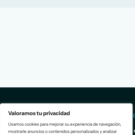
Valoramos tu privacidad
Services
Info
Usamos cookies para mejorar su experiencia de navegación,
Assessment
About Us
mostrarle anuncios o contenidos personalizados y analizar