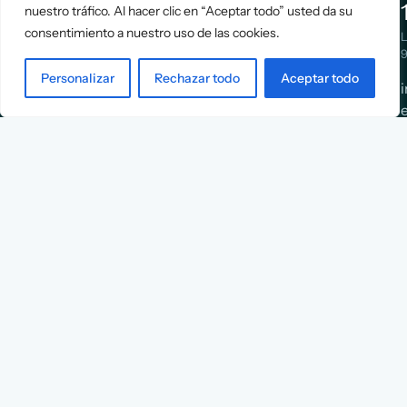
nuestro tráfico. Al hacer clic en “Aceptar todo” usted da su
Positioning
Services
consentimiento a nuestro uso de las cookies.
Strategy
Cases
L
Asociación
9
Implementation
Blog
Española
Personalizar
Rechazar todo
Aceptar todo
Terms &
de
Conditions
Ejecutivos y
Contact
Financieros
n
X
Facebook
YouTube
Instagram