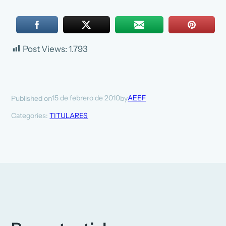
Post Views:
1.793
15 de febrero de 2010
AEEF
Published on
by
Categories:
TITULARES