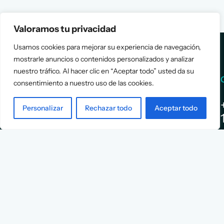
Valoramos tu privacidad
Usamos cookies para mejorar su experiencia de navegación,
mostrarle anuncios o contenidos personalizados y analizar
nuestro tráfico. Al hacer clic en “Aceptar todo” usted da su
Services
Info
consentimiento a nuestro uso de las cookies.
Assessment
About Us
Personalizar
Rechazar todo
Aceptar todo
Positioning
Services
Strategy
Cases
L
Asociación
9
Implementation
Blog
Española
Terms &
de
Conditions
Ejecutivos y
Contact
Financieros