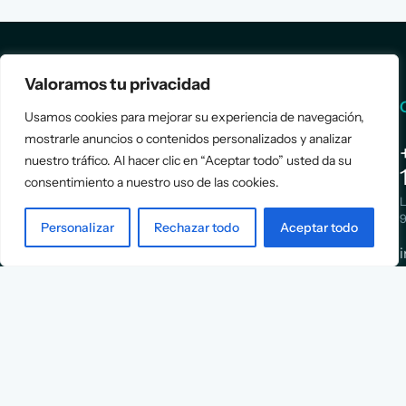
Valoramos tu privacidad
Services
Info
Usamos cookies para mejorar su experiencia de navegación,
mostrarle anuncios o contenidos personalizados y analizar
Assessment
About Us
nuestro tráfico. Al hacer clic en “Aceptar todo” usted da su
Positioning
Services
consentimiento a nuestro uso de las cookies.
Strategy
Cases
L
Asociación
9
Implementation
Blog
Personalizar
Rechazar todo
Aceptar todo
Española
Terms &
de
Conditions
Ejecutivos y
Contact
Financieros