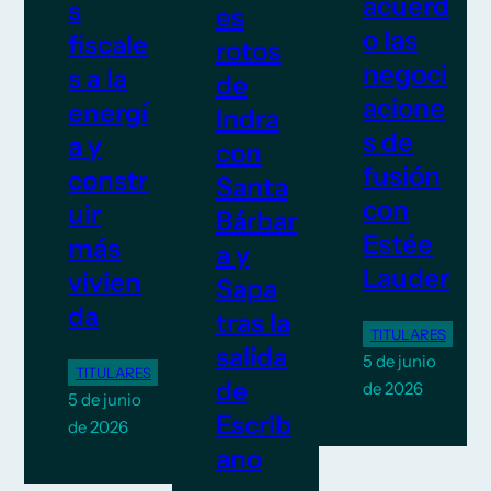
acuerd
s
es
o las
fiscale
rotos
negoci
s a la
de
acione
energí
Indra
s de
a y
con
fusión
constr
Santa
con
uir
Bárbar
Estée
más
a y
Lauder
vivien
Sapa
da
tras la
TITULARES
salida
5 de junio
TITULARES
de
de 2026
5 de junio
Escrib
de 2026
ano