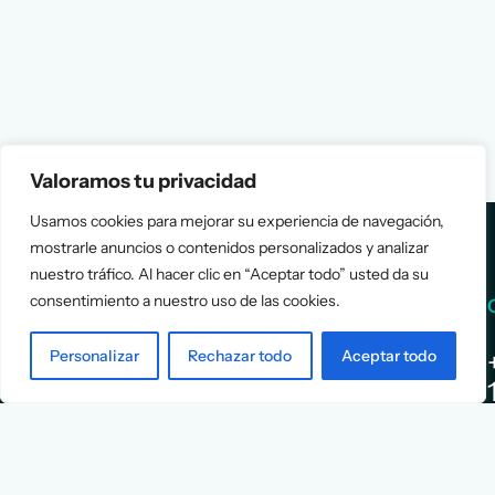
Valoramos tu privacidad
Usamos cookies para mejorar su experiencia de navegación,
mostrarle anuncios o contenidos personalizados y analizar
nuestro tráfico. Al hacer clic en “Aceptar todo” usted da su
consentimiento a nuestro uso de las cookies.
Services
Info
Personalizar
Rechazar todo
Aceptar todo
Assessment
About Us
Positioning
Services
Strategy
Cases
L
Asociación
9
Implementation
Blog
Española
Terms &