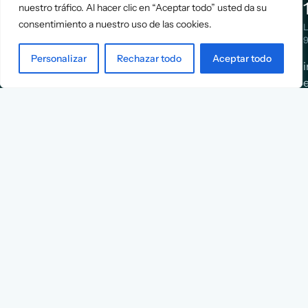
nuestro tráfico. Al hacer clic en “Aceptar todo” usted da su
Positioning
Services
consentimiento a nuestro uso de las cookies.
Strategy
Cases
L
Asociación
9
Implementation
Blog
Española
Personalizar
Rechazar todo
Aceptar todo
Terms &
de
Conditions
Ejecutivos y
Contact
Financieros
n
X
Facebook
YouTube
Instagram