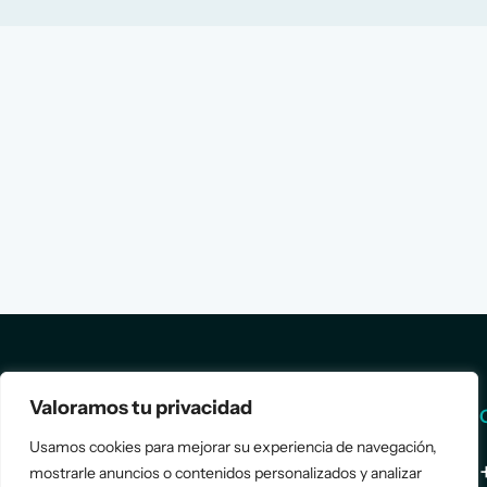
Valoramos tu privacidad
Services
Info
Usamos cookies para mejorar su experiencia de navegación,
Assessment
About Us
mostrarle anuncios o contenidos personalizados y analizar