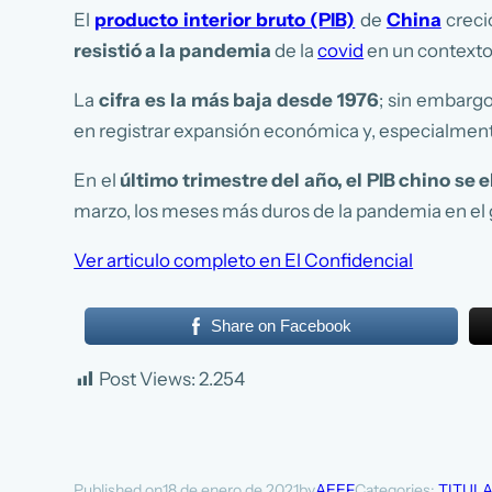
El
producto interior bruto (PIB)
de
China
creci
resistió a la pandemia
de la
covid
en un contexto
La
cifra es la más baja desde 1976
; sin embargo
en registrar expansión económica y, especialmente
En el
último trimestre del año, el PIB chino se 
marzo, los meses más duros de la pandemia en el 
Ver articulo completo en El Confidencial
Share on Facebook
Post Views:
2.254
18 de enero de 2021
AEEF
Categories:
TITUL
Published on
by