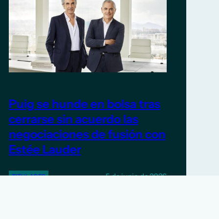
Puig se hunde en bolsa tras
cerrarse sin acuerdo las
negociaciones de fusión con
Estée Lauder
5 de junio de 2026
TITULARES