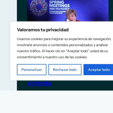
Valoramos tu privacidad
Usamos cookies para mejorar su experiencia de navegación,
mostrarle anuncios o contenidos personalizados y analizar
nuestro tráfico. Al hacer clic en “Aceptar todo” usted da su
consentimiento a nuestro uso de las cookies.
El FMI recomienda a España
eliminar las rebajas fiscales a
Personalizar
Rechazar todo
Aceptar todo
la energía y construir más
vivienda
5 de junio de 2026
TITULARES