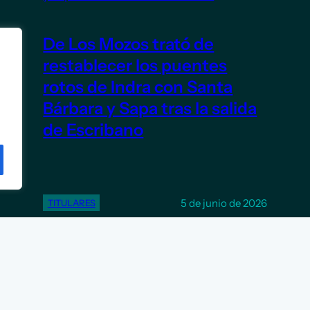
De Los Mozos trató de
restablecer los puentes
rotos de Indra con Santa
Bárbara y Sapa tras la salida
de Escribano
5 de junio de 2026
TITULARES