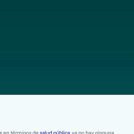
us en términos de
salud pública
, ya no hay ninguna