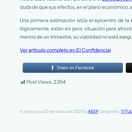
duda de que sus efectos, en el plano económico, 
Una primera estimación sitúa el epicentro de la
lógicamente, están en peor situación para afront
menos de un trimestre, su viabilidad no está as
Ver artículo completo en El Confidencial
Share on Facebook
Post Views:
2.354
30 de marzo de 2020
AEEF
Categories:
TITU
Published on
by