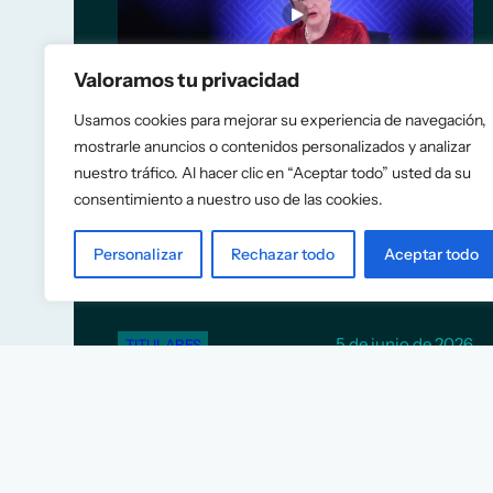
Valoramos tu privacidad
Usamos cookies para mejorar su experiencia de navegación,
mostrarle anuncios o contenidos personalizados y analizar
nuestro tráfico. Al hacer clic en “Aceptar todo” usted da su
El FMI recomienda a España
consentimiento a nuestro uso de las cookies.
eliminar las rebajas fiscales a
la energía y construir más
Personalizar
Rechazar todo
Aceptar todo
vivienda
5 de junio de 2026
TITULARES