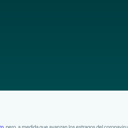
to
, pero, a medida que avanzan los estragos del coronavir