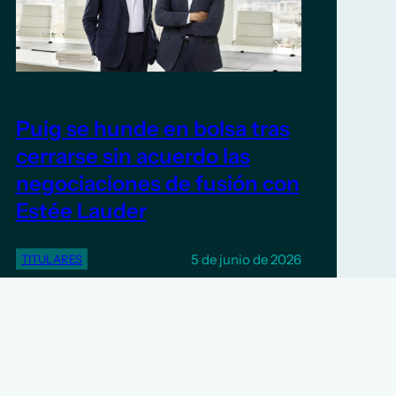
Puig se hunde en bolsa tras
cerrarse sin acuerdo las
negociaciones de fusión con
Estée Lauder
5 de junio de 2026
TITULARES