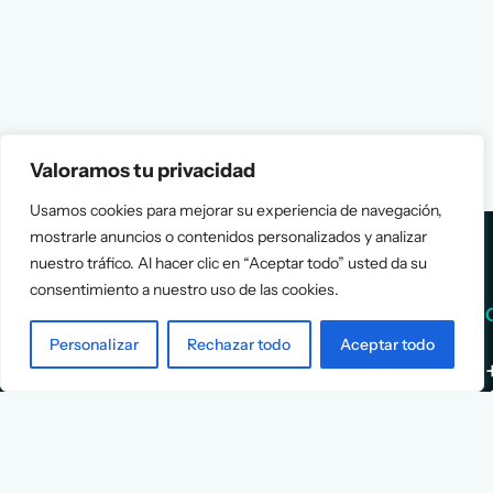
Valoramos tu privacidad
Usamos cookies para mejorar su experiencia de navegación,
mostrarle anuncios o contenidos personalizados y analizar
nuestro tráfico. Al hacer clic en “Aceptar todo” usted da su
consentimiento a nuestro uso de las cookies.
Services
Info
Personalizar
Rechazar todo
Aceptar todo
Assessment
About Us
Positioning
Services
Strategy
Cases
L
Asociación
9
Implementation
Blog
Española
Terms &