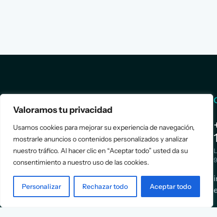
Services
Info
Valoramos tu privacidad
Assessment
About Us
Usamos cookies para mejorar su experiencia de navegación,
Positioning
Services
mostrarle anuncios o contenidos personalizados y analizar
nuestro tráfico. Al hacer clic en “Aceptar todo” usted da su
Strategy
Cases
L
Asociación
9
consentimiento a nuestro uso de las cookies.
Implementation
Blog
Española
Terms &
de
Personalizar
Rechazar todo
Aceptar todo
Conditions
Ejecutivos y
Contact
Financieros