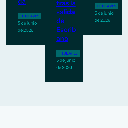
da
tras la
TITULARES
salida
5 de junio
TITULARES
de
de 2026
5 de junio
Escrib
de 2026
ano
TITULARES
5 de junio
de 2026