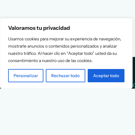
Valoramos tu privacidad
Usamos cookies para mejorar su experiencia de navegación,
mostrarle anuncios o contenidos personalizados y analizar
nuestro tráfico. Al hacer clic en “Aceptar todo” usted da su
consentimiento a nuestro uso de las cookies.
Personalizar
Rechazar todo
Aceptar todo
Services
Info
Assessment
About Us
Positioning
Services
Strategy
Cases
L
Asociación
9
Implementation
Blog
Española
Terms &