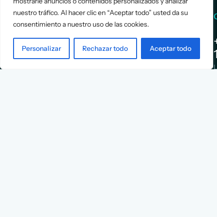
mostrarle anuncios o contenidos personalizados y analizar
nuestro tráfico. Al hacer clic en “Aceptar todo” usted da su
Services
Info
consentimiento a nuestro uso de las cookies.
Assessment
About Us
Personalizar
Rechazar todo
Aceptar todo
Positioning
Services
Strategy
Cases
L
Asociación
9
Implementation
Blog
Española
Terms &
de
Conditions
Ejecutivos y
Contact
Financieros
n
X
Facebook
YouTube
Instagram