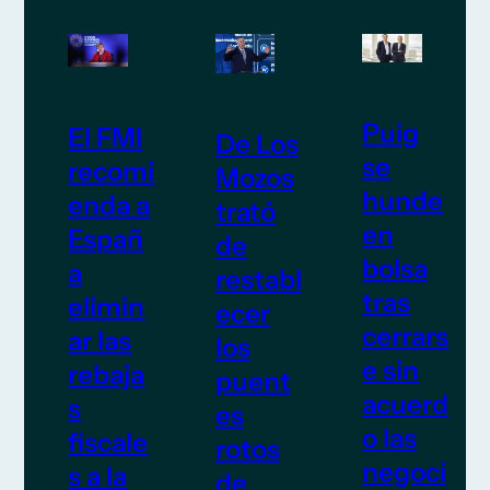
Puig
El FMI
De Los
se
recomi
Mozos
hunde
enda a
trató
en
Españ
de
bolsa
a
restabl
tras
elimin
ecer
cerrars
ar las
los
e sin
rebaja
puent
acuerd
s
es
o las
fiscale
rotos
negoci
s a la
de