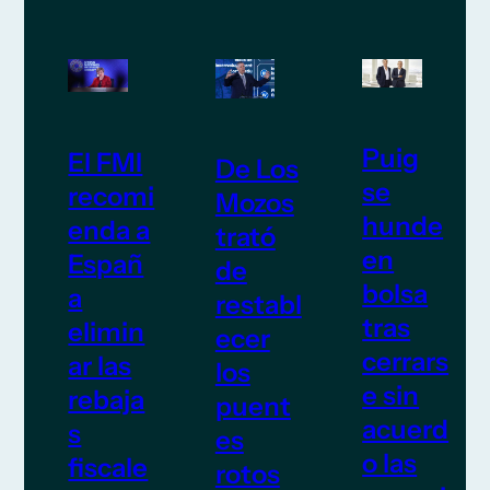
Puig
El FMI
De Los
se
recomi
Mozos
hunde
enda a
trató
en
Españ
de
bolsa
a
restabl
tras
elimin
ecer
cerrars
ar las
los
e sin
rebaja
puent
acuerd
s
es
o las
fiscale
rotos