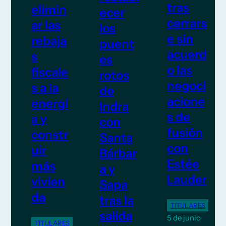
tras
elimin
ecer
cerrars
ar las
los
e sin
rebaja
puent
acuerd
s
es
o las
fiscale
rotos
negoci
s a la
de
acione
energí
Indra
s de
a y
con
fusión
constr
Santa
con
uir
Bárbar
Estée
más
a y
Lauder
vivien
Sapa
da
tras la
TITULARES
salida
5 de junio
TITULARES