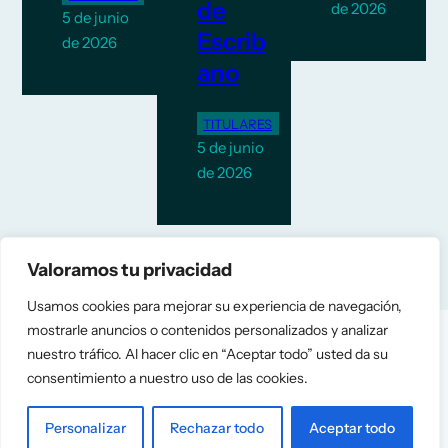
de
de 2026
5 de junio
Escrib
de 2026
ano
TITULARES
5 de junio
de 2026
Valoramos tu privacidad
Usamos cookies para mejorar su experiencia de navegación,
mostrarle anuncios o contenidos personalizados y analizar
nuestro tráfico. Al hacer clic en “Aceptar todo” usted da su
consentimiento a nuestro uso de las cookies.
Personalizar
Rechazar todo
Aceptar todo