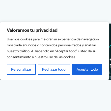
Valoramos tu privacidad
Usamos cookies para mejorar su experiencia de navegación,
mostrarle anuncios o contenidos personalizados y analizar
Services
Info
nuestro tráfico. Al hacer clic en “Aceptar todo” usted da su
consentimiento a nuestro uso de las cookies.
Assessment
About Us
Positioning
Services
Personalizar
Rechazar todo
Aceptar todo
Strategy
Cases
L
Asociación
9
Implementation
Blog
Española
Terms &
de
Conditions
Ejecutivos y
Contact
Financieros