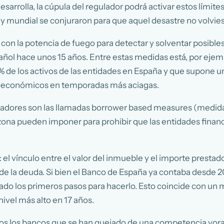
rrolla, la cúpula del regulador podrá activar estos límites s
 y mundial se conjuraron para que aquel desastre no volviese
 con la potencia de fuego para detectar y solventar posible
añol hace unos 15 años. Entre estas medidas está, por ejempl
 de los activos de las entidades en España y que supone u
oeconómicos en temporadas más aciagas.
uladores son las llamadas borrower based measures (medidas
ozona pueden imponer para prohibir que las entidades fina
l vínculo entre el valor del inmueble y el importe prestado,
 de la deuda. Si bien el Banco de España ya contaba desde 20
 dado los primeros pasos para hacerlo. Esto coincide con u
nivel más alto en 17 años.
os los bancos que se han quejado de una competencia voraz