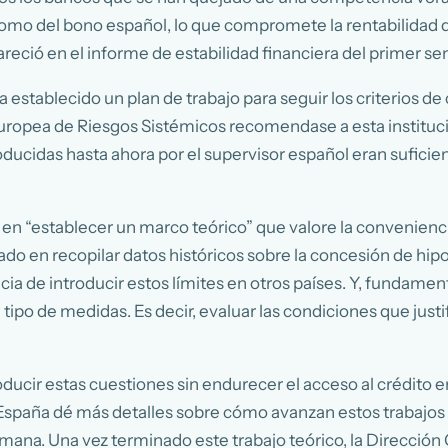
omo del bono español, lo que compromete la rentabilidad de
pareció en el informe de estabilidad financiera del primer 
stablecido un plan de trabajo para seguir los criterios de c
Europea de Riesgos Sistémicos recomendase a esta institució
oducidas hasta ahora por el supervisor español eran suficien
n “establecer un marco teórico” que valore la conveniencia
ado en recopilar datos históricos sobre la concesión de hip
cia de introducir estos límites en otros países. Y, fundame
 tipo de medidas. Es decir, evaluar las condiciones que justif
roducir estas cuestiones sin endurecer el acceso al crédit
 España dé más detalles sobre cómo avanzan estos trabajos e
ana. Una vez terminado este trabajo teórico, la Dirección 