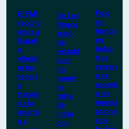
Puig
El FMI
De Los
se
recomi
Mozos
hunde
enda a
trató
en
Españ
de
bolsa
a
restabl
tras
elimin
ecer
cerrars
ar las
los
e sin
rebaja
puent
acuerd
s
es
o las
fiscale
rotos
negoci
s a la
de
acione
energí
Indra
s de
a y
con
fusión