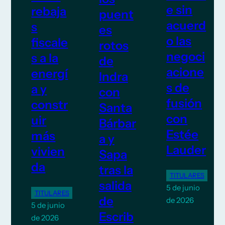
e sin
rebaja
puent
acuerd
s
es
o las
fiscale
rotos
negoci
s a la
de
acione
energí
Indra
s de
a y
con
fusión
constr
Santa
con
uir
Bárbar
Estée
más
a y
Lauder
vivien
Sapa
da
tras la
TITULARES
salida
5 de junio
TITULARES
de
de 2026
5 de junio
Escrib
de 2026