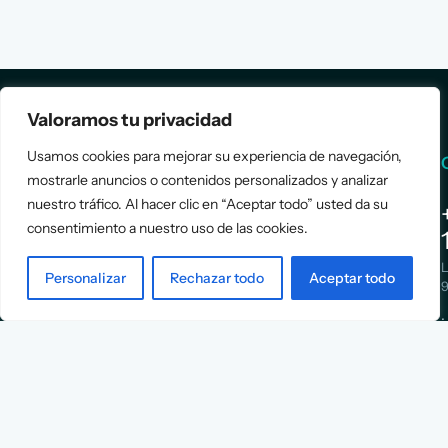
Valoramos tu privacidad
Usamos cookies para mejorar su experiencia de navegación,
Services
Info
mostrarle anuncios o contenidos personalizados y analizar
nuestro tráfico. Al hacer clic en “Aceptar todo” usted da su
Assessment
About Us
consentimiento a nuestro uso de las cookies.
Positioning
Services
Strategy
Cases
L
Personalizar
Rechazar todo
Aceptar todo
Asociación
9
Implementation
Blog
Española
Terms &
de
Conditions
Ejecutivos y
Contact
Financieros