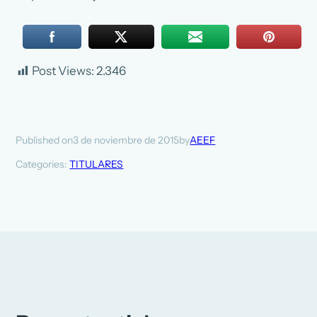
Post Views:
2.346
3 de noviembre de 2015
AEEF
Published on
by
Categories:
TITULARES