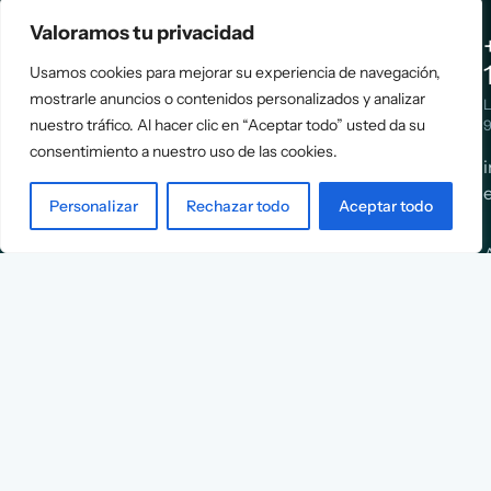
Valoramos tu privacidad
Assessment
About Us
Usamos cookies para mejorar su experiencia de navegación,
Positioning
Services
mostrarle anuncios o contenidos personalizados y analizar
Strategy
Cases
L
Asociación
nuestro tráfico. Al hacer clic en “Aceptar todo” usted da su
9
Implementation
Blog
consentimiento a nuestro uso de las cookies.
Española
Terms &
de
Conditions
Personalizar
Rechazar todo
Aceptar todo
Ejecutivos y
Contact
Financieros
n
X
Facebook
YouTube
Instagram