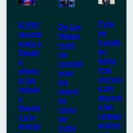
Puig
El FMI
De Los
se
recomi
Mozos
hunde
enda a
trató
en
Españ
de
bolsa
a
restabl
tras
elimin
ecer
cerrars
ar las
los
e sin
rebaja
puent
acuerd
s
es
o las
fiscale
rotos
negoci
s a la
de
acione
energí
Indra