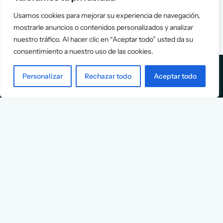
Usamos cookies para mejorar su experiencia de navegación,
mostrarle anuncios o contenidos personalizados y analizar
nuestro tráfico. Al hacer clic en “Aceptar todo” usted da su
consentimiento a nuestro uso de las cookies.
Personalizar
Rechazar todo
Aceptar todo
Services
Info
Assessment
About Us
Positioning
Services
Strategy
Cases
L
Asociación
9
Implementation
Blog
Española
Terms &
de
Conditions
Ejecutivos y
Contact
Financieros