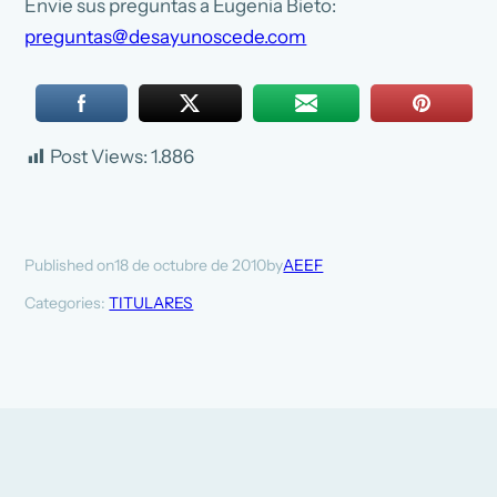
Envie sus preguntas a Eugenia Bieto:
preguntas@desayunoscede.com
Post Views:
1.886
18 de octubre de 2010
AEEF
Published on
by
Categories:
TITULARES