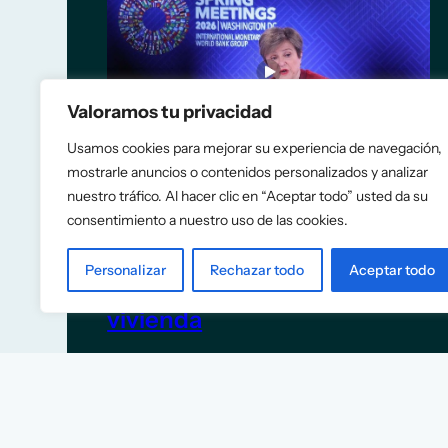
Valoramos tu privacidad
Usamos cookies para mejorar su experiencia de navegación,
mostrarle anuncios o contenidos personalizados y analizar
nuestro tráfico. Al hacer clic en “Aceptar todo” usted da su
consentimiento a nuestro uso de las cookies.
El FMI recomienda a España
eliminar las rebajas fiscales a
Personalizar
Rechazar todo
Aceptar todo
la energía y construir más
vivienda
5 de junio de 2026
TITULARES