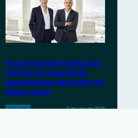
Puig se hunde en bolsa tras
cerrarse sin acuerdo las
negociaciones de fusión con
Estée Lauder
5 de junio de 2026
TITULARES