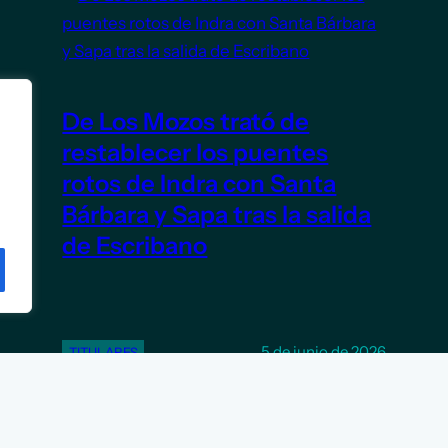
De Los Mozos trató de
restablecer los puentes
rotos de Indra con Santa
Bárbara y Sapa tras la salida
de Escribano
5 de junio de 2026
TITULARES