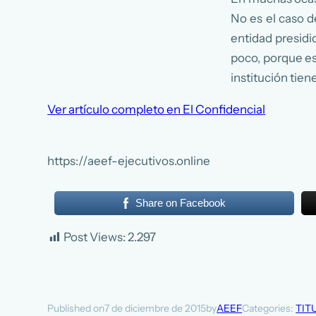
No es el caso 
entidad presidi
poco, porque es
institución tien
Ver artículo completo en El Confidencial
https://aeef-ejecutivos.online
Share on Facebook
Post Views:
2.297
7 de diciembre de 2015
AEEF
Categories:
TIT
Published on
by