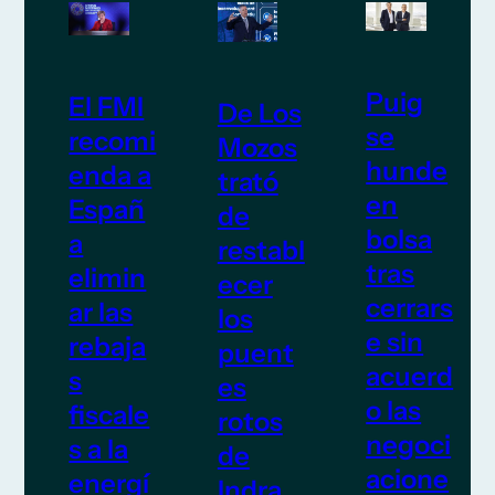
Puig
El FMI
De Los
se
recomi
Mozos
hunde
enda a
trató
en
Españ
de
bolsa
a
restabl
tras
elimin
ecer
cerrars
ar las
los
e sin
rebaja
puent
acuerd
s
es
o las
fiscale
rotos
negoci
s a la
de
acione
energí
Indra