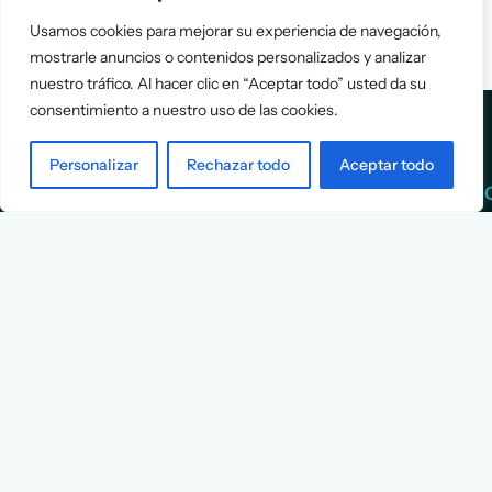
Usamos cookies para mejorar su experiencia de navegación,
mostrarle anuncios o contenidos personalizados y analizar
nuestro tráfico. Al hacer clic en “Aceptar todo” usted da su
consentimiento a nuestro uso de las cookies.
Personalizar
Rechazar todo
Aceptar todo
Services
Info
Assessment
About Us
Positioning
Services
Strategy
Cases
L
Asociación
9
Implementation
Blog
Española
Terms &
de
Conditions
Ejecutivos y
Contact
Financieros