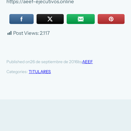
https://aeef-ejecutivos.online
Post Views:
2.117
26 de septiembre de 2016
AEEF
Published on
by
Categories:
TITULARES