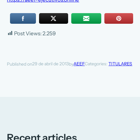
Post Views:
2.259
29 de abril de 2013
AEEF
Categories:
TITULARES
Published on
by
Recent articles