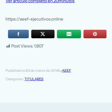
Ver artículo completo en 20minutos
https://aeef-ejecutivos.online
Post Views:
1.907
24 de marzo de 2014
AEEF
Published on
by
Categories:
TITULARES