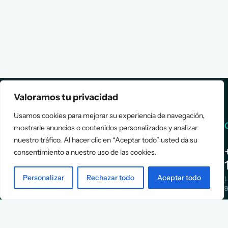
Valoramos tu privacidad
Usamos cookies para mejorar su experiencia de navegación,
Services
Info
mostrarle anuncios o contenidos personalizados y analizar
nuestro tráfico. Al hacer clic en “Aceptar todo” usted da su
Assessment
About Us
consentimiento a nuestro uso de las cookies.
Positioning
Services
Personalizar
Rechazar todo
Aceptar todo
Strategy
Cases
L
Asociación
9
Implementation
Blog
Española
Terms &
de
Conditions