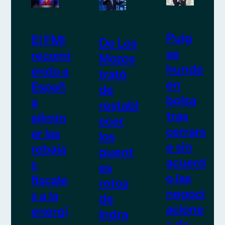
Puig
El FMI
De Los
se
recomi
Mozos
hunde
enda a
trató
en
Españ
de
bolsa
a
restabl
tras
elimin
ecer
cerrars
ar las
los
e sin
rebaja
puent
acuerd
s
es
o las
fiscale
rotos
negoci
s a la
de
acione
energí
Indra
s de