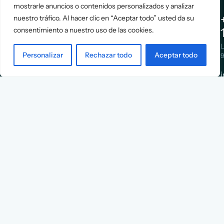
mostrarle anuncios o contenidos personalizados y analizar
nuestro tráfico. Al hacer clic en “Aceptar todo” usted da su
Assessment
About Us
consentimiento a nuestro uso de las cookies.
Positioning
Services
Strategy
Cases
L
Asociación
Personalizar
Rechazar todo
Aceptar todo
9
Implementation
Blog
Española
Terms &
de
Conditions
Ejecutivos y
Contact
Financieros
n
X
Facebook
YouTube
Instagram