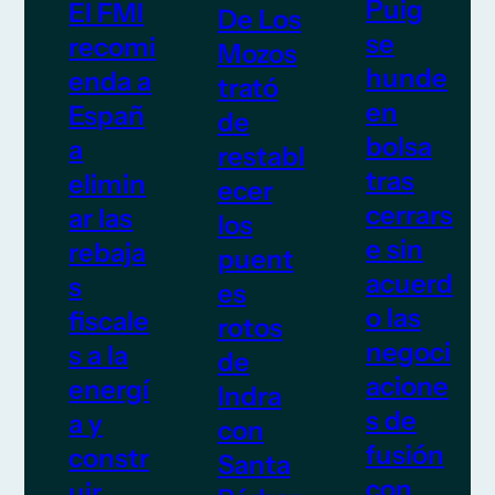
Puig
El FMI
De Los
se
recomi
Mozos
hunde
enda a
trató
en
Españ
de
bolsa
a
restabl
tras
elimin
ecer
cerrars
ar las
los
e sin
rebaja
puent
acuerd
s
es
o las
fiscale
rotos
negoci
s a la
de
acione
energí
Indra
s de
a y
con
fusión
constr
Santa
con
uir