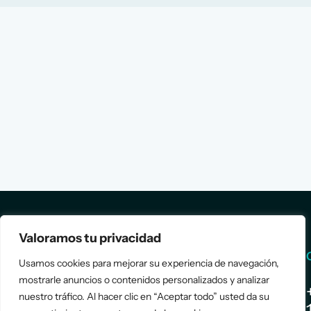
Valoramos tu privacidad
Services
Info
Usamos cookies para mejorar su experiencia de navegación,
mostrarle anuncios o contenidos personalizados y analizar
Assessment
About Us
nuestro tráfico. Al hacer clic en “Aceptar todo” usted da su
Positioning
Services