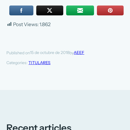
Post Views:
1.862
15 de octubre de 2018
AEEF
Published on
by
Categories:
TITULARES
Recent articles