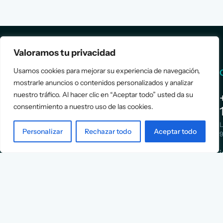
Valoramos tu privacidad
Usamos cookies para mejorar su experiencia de navegación,
Services
Info
mostrarle anuncios o contenidos personalizados y analizar
nuestro tráfico. Al hacer clic en “Aceptar todo” usted da su
Assessment
About Us
consentimiento a nuestro uso de las cookies.
Positioning
Services
Strategy
Cases
L
Personalizar
Rechazar todo
Aceptar todo
Asociación
9
Implementation
Blog
Española
Terms &
de
Conditions
Ejecutivos y
Contact
Financieros