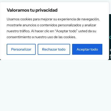
Valoramos tu privacidad
Usamos cookies para mejorar su experiencia de navegación,
mostrarle anuncios o contenidos personalizados y analizar
nuestro tráfico. Al hacer clic en “Aceptar todo” usted da su
consentimiento a nuestro uso de las cookies.
Services
Info
Personalizar
Rechazar todo
Aceptar todo
Assessment
About Us
Positioning
Services
Strategy
Cases
L
Asociación
9
Implementation
Blog
Española
Terms &
de
Conditions
Ejecutivos y
Contact
Financieros