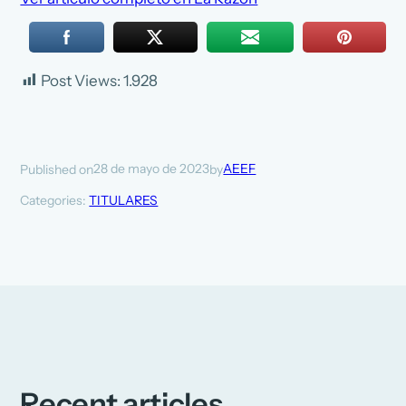
Post Views:
1.928
28 de mayo de 2023
AEEF
Published on
by
Categories:
TITULARES
Recent articles