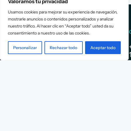
Valoramos tu privacidad
Usamos cookies para mejorar su experiencia de navegación,
mostrarle anuncios o contenidos personalizados y analizar
nuestro tráfico. Al hacer clic en “Aceptar todo” usted da su
Services
Info
consentimiento a nuestro uso de las cookies.
Assessment
About Us
Personalizar
Rechazar todo
Aceptar todo
Positioning
Services
Strategy
Cases
L
Asociación
9
Implementation
Blog
Española
Terms &
de
Conditions
Ejecutivos y
Contact
Financieros
n