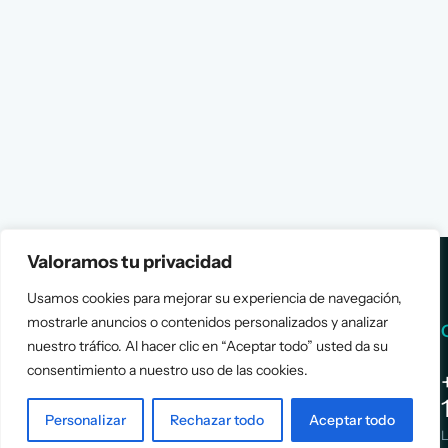
Valoramos tu privacidad
Usamos cookies para mejorar su experiencia de navegación,
mostrarle anuncios o contenidos personalizados y analizar
Services
Info
nuestro tráfico. Al hacer clic en “Aceptar todo” usted da su
consentimiento a nuestro uso de las cookies.
Assessment
About Us
Positioning
Services
Personalizar
Rechazar todo
Aceptar todo
Strategy
Cases
L