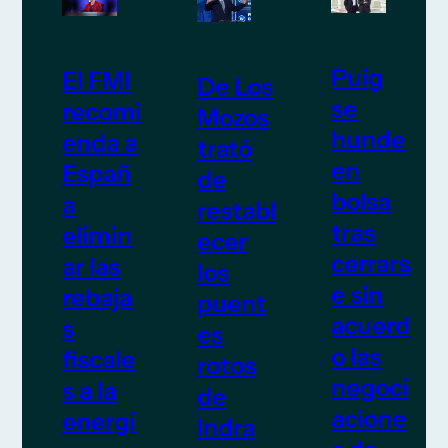
Puig
El FMI
De Los
se
recomi
Mozos
hunde
enda a
trató
en
Españ
de
bolsa
a
restabl
tras
elimin
ecer
cerrars
ar las
los
e sin
rebaja
puent
acuerd
s
es
o las
fiscale
rotos
negoci
s a la
de
acione
energí
Indra