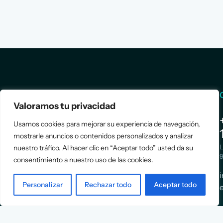
Services
Info
Valoramos tu privacidad
Assessment
About Us
Usamos cookies para mejorar su experiencia de navegación,
Positioning
Services
mostrarle anuncios o contenidos personalizados y analizar
Strategy
Cases
L
nuestro tráfico. Al hacer clic en “Aceptar todo” usted da su
Asociación
9
consentimiento a nuestro uso de las cookies.
Implementation
Blog
Española
Terms &
de
Personalizar
Rechazar todo
Aceptar todo
Conditions
Ejecutivos y
Contact
Financieros