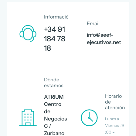
Información
Email
+34 91
info@aeef-
184 78
ejecutivos.net
18
Dónde
estamos
Horario
ATRIUM
de
Centro
atención
de
Negocios
Lunes a
C /
Viernes : 9
:00 –
Zurbano