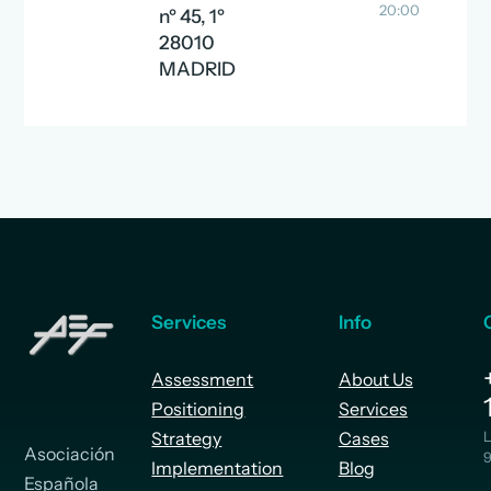
20:00
nº 45, 1º
28010
MADRID
Services
Info
Assessment
About Us
Positioning
Services
Strategy
Cases
L
Asociación
9
Implementation
Blog
Española