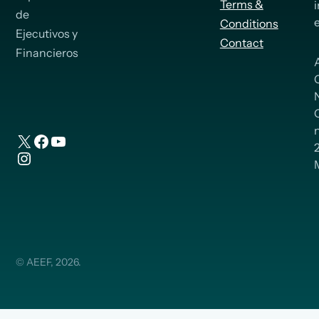
Terms &
de
Conditions
Ejecutivos y
Contact
Financieros
n
X
Facebook
YouTube
Instagram
© AEEF, 2026.